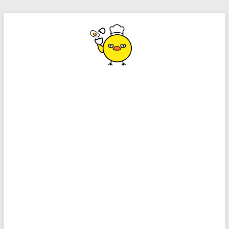
コ
ン
テ
ン
ツ
へ
ス
キ
ッ
プ