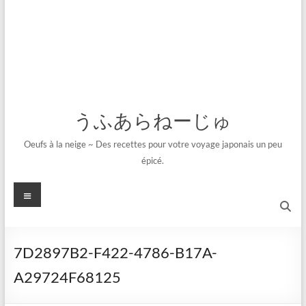
うふあらねーじゅ
Oeufs à la neige ~ Des recettes pour votre voyage japonais un peu
épicé.
メ
ニ
ュ
ー
7D2897B2-F422-4786-B17A-
A29724F68125