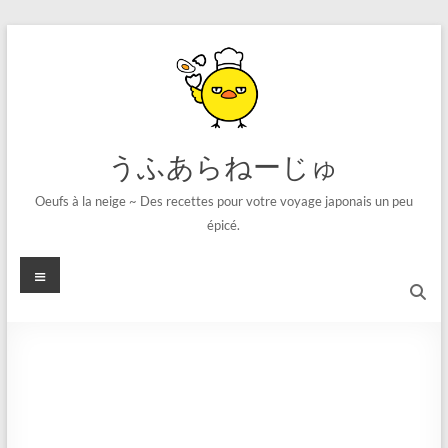
コ
ン
テ
ン
ツ
へ
ス
うふあらねーじゅ
キ
ッ
Oeufs à la neige ~ Des recettes pour votre voyage japonais un peu
プ
épicé.
メ
ニ
ュ
ー