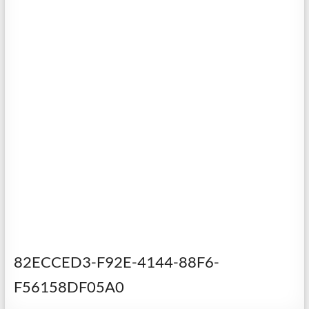
82ECCED3-F92E-4144-88F6-
F56158DF05A0