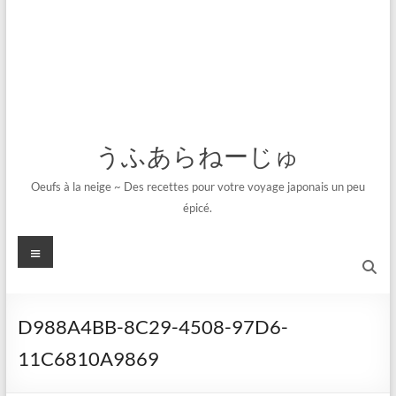
うふあらねーじゅ
Oeufs à la neige ~ Des recettes pour votre voyage japonais un peu
épicé.
メ
ニ
ュ
ー
D988A4BB-8C29-4508-97D6-
11C6810A9869