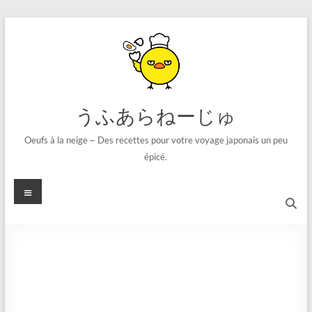
コ
ン
テ
ン
ツ
へ
ス
うふあらねーじゅ
キ
ッ
Oeufs à la neige ~ Des recettes pour votre voyage japonais un peu
プ
épicé.
メ
ニ
ュ
ー