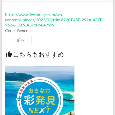
https://www.decantage.com/wp-
content/uploads/2022/02/trim.822CF45F-292A-437B-
962A-CB76A37106B4.mov
Ceries Benedict
← 前へ
こちらもおすすめ