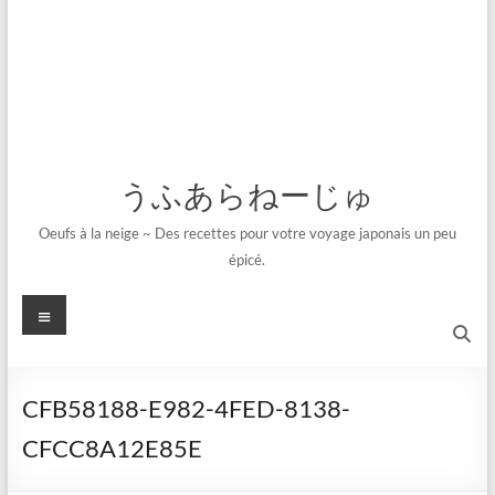
うふあらねーじゅ
Oeufs à la neige ~ Des recettes pour votre voyage japonais un peu
épicé.
メ
ニ
ュ
ー
CFB58188-E982-4FED-8138-
CFCC8A12E85E