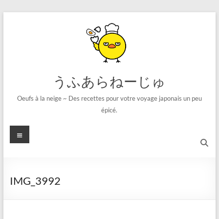
コ
ン
テ
ン
ツ
へ
ス
うふあらねーじゅ
キ
ッ
Oeufs à la neige ~ Des recettes pour votre voyage japonais un peu
プ
épicé.
メ
ニ
ュ
ー
IMG_3992