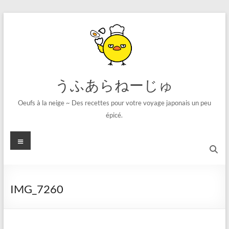
コ
ン
テ
ン
ツ
へ
ス
うふあらねーじゅ
キ
ッ
Oeufs à la neige ~ Des recettes pour votre voyage japonais un peu
プ
épicé.
メ
ニ
ュ
ー
IMG_7260