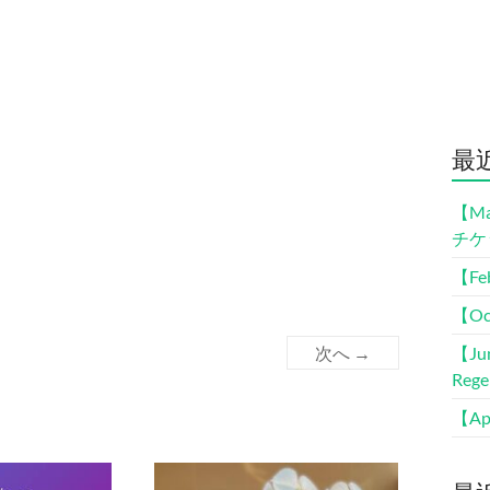
最
【M
チケ
【Fe
【O
次へ →
【Ju
Rege
【Ap