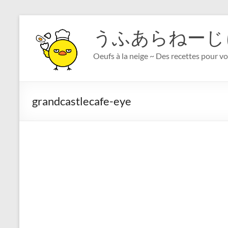
コ
ン
うふあらねーじ
テ
ン
Oeufs à la neige ~ Des recettes pour v
ツ
へ
ス
キ
grandcastlecafe-eye
ッ
プ