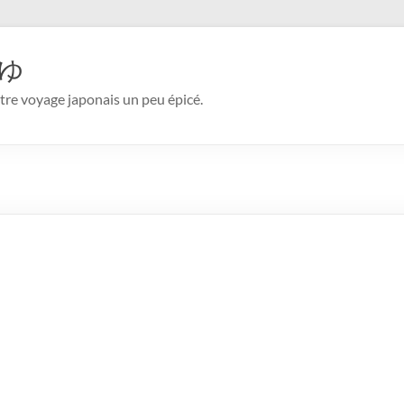
ゅ
otre voyage japonais un peu épicé.