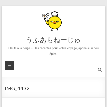
コ
ン
テ
ン
ツ
へ
ス
うふあらねーじゅ
キ
ッ
Oeufs à la neige ~ Des recettes pour votre voyage japonais un peu
プ
épicé.
メ
ニ
ュ
ー
IMG_4432