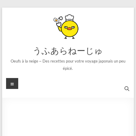
コ
ン
テ
ン
ツ
へ
ス
うふあらねーじゅ
キ
ッ
Oeufs à la neige ~ Des recettes pour votre voyage japonais un peu
プ
épicé.
メ
ニ
ュ
ー