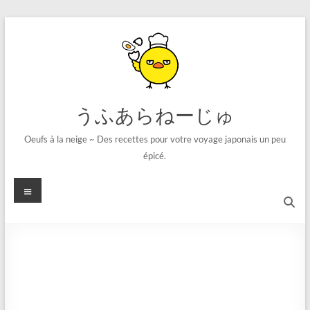
コ
ン
テ
ン
ツ
へ
ス
うふあらねーじゅ
キ
ッ
Oeufs à la neige ~ Des recettes pour votre voyage japonais un peu
プ
épicé.
メ
ニ
ュ
ー