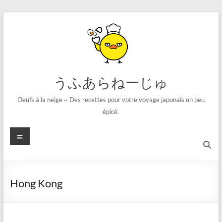
コ
ン
テ
ン
ツ
へ
ス
うふあらねーじゅ
キ
ッ
Oeufs à la neige ~ Des recettes pour votre voyage japonais un peu
プ
épicé.
メ
ニ
ュ
ー
Hong Kong